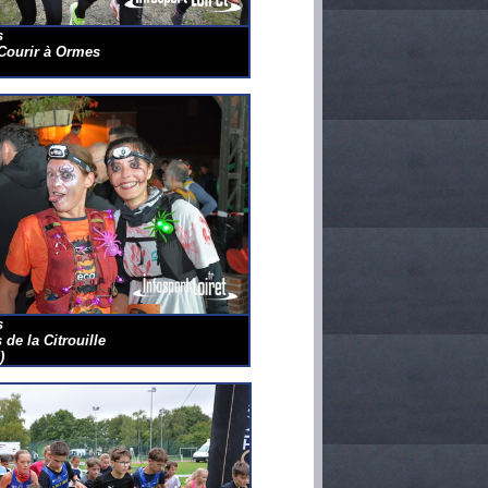
s
ourir à Ormes
s
 de la Citrouille
)