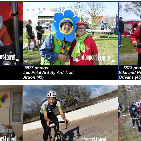
5977 photos
6873 pho
Les Pétal'Ard By Ard Trail
Bike and R
Ardon
(45)
Orléans
(45