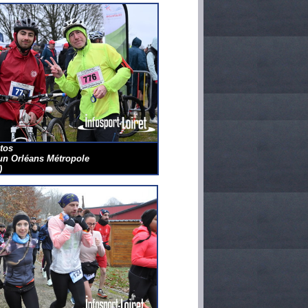
tos
un Orléans Métropole
)