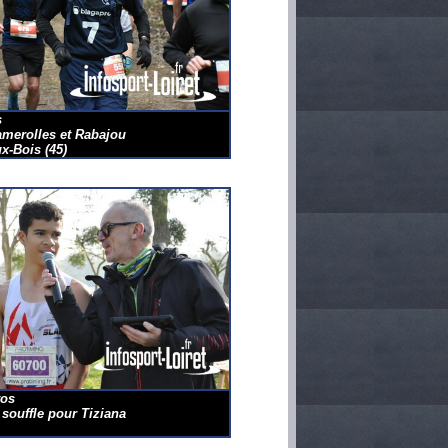
s
amerolles et Rabajou
ux-Bois
(45)
os
 souffle pour Tiziana