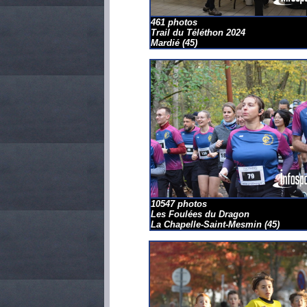
461 photos
Trail du Téléthon 2024
Mardié
(45)
10547 photos
Les Foulées du Dragon
La Chapelle-Saint-Mesmin
(45)