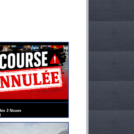
des 3 Noues
)