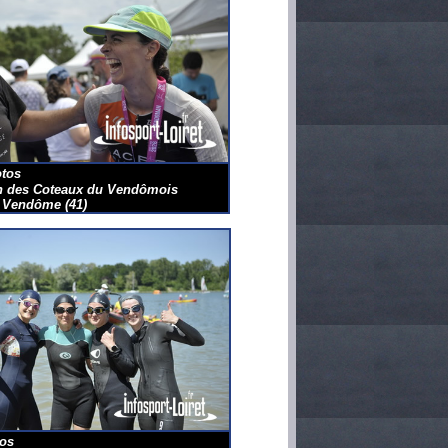
tos
on des Coteaux du Vendômois
 Vendôme (41)
os