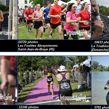
10720 photos
10633 pho
Les Foulées Abraysiennes
Le Triathl
Saint-Jean-de-Braye
(45)
(Dimanche)
12146 photos
3791
phot