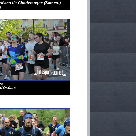
rléans Ile Charlemagne (Samedi)
)
os
 d'Orléans