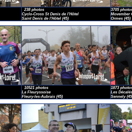
238
photos
3705 photo
Cyclo-Cross St Denis de l'Hôtel
Movember C
Saint Denis de l'Hôtel
(45)
Ormes
(45)
10521 photos
1873 photo
La Fleuryssoise
Les Décalés
Fleury-les-Aubrais
(45)
Sennely
(45