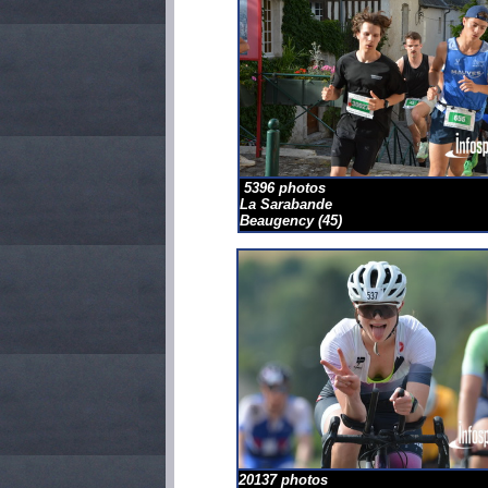
5396 photos
La Sarabande
Beaugency (45)
20137 photos