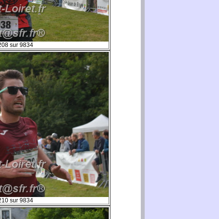
08 sur 9834
10 sur 9834