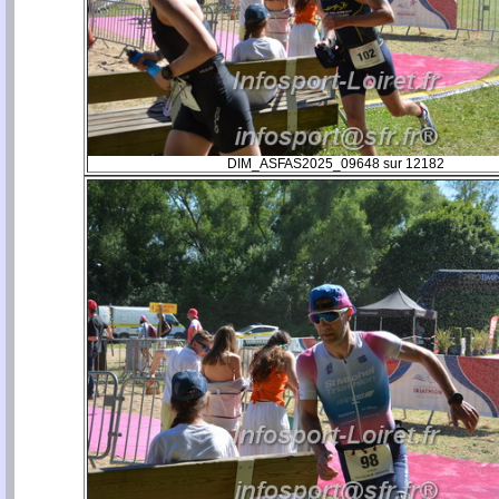
DIM_ASFAS2025_09648 sur 12182