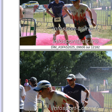
DIM_ASFAS2025_09606 sur 12182