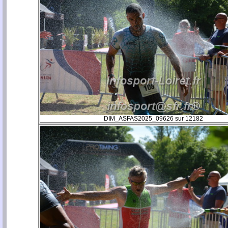
DIM_ASFAS2025_09626 sur 12182