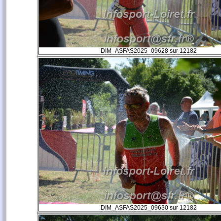
DIM_ASFAS2025_09628 sur 12182
DIM_ASFAS2025_09630 sur 12182