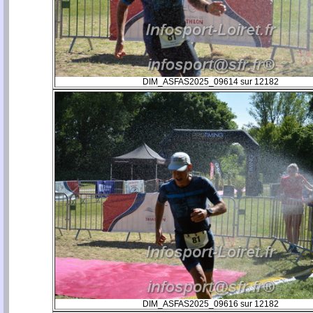
DIM_ASFAS2025_09614 sur 12182
DIM_ASFAS2025_09616 sur 12182