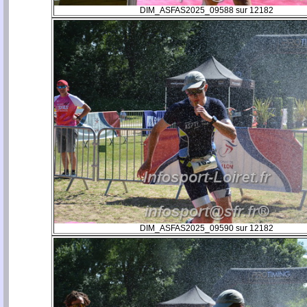
DIM_ASFAS2025_09588 sur 12182
DIM_ASFAS2025_09590 sur 12182