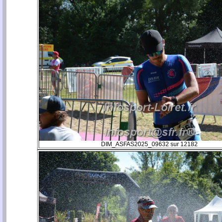
DIM_ASFAS2025_09632 sur 12182