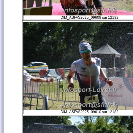
DIM_ASFAS2025_09608 sur 12182
DIM_ASFAS2025_09610 sur 12182