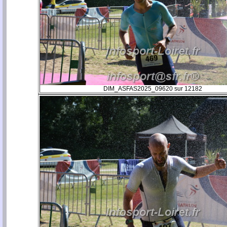
DIM_ASFAS2025_09620 sur 12182