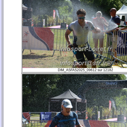
DIM_ASFAS2025_09612 sur 12182