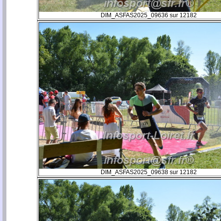
DIM_ASFAS2025_09636 sur 12182
DIM_ASFAS2025_09638 sur 12182