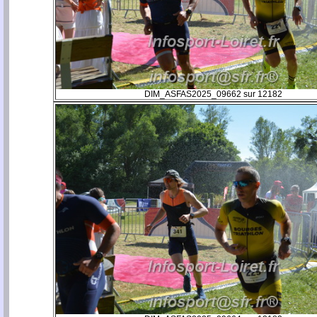
DIM_ASFAS2025_09662 sur 12182