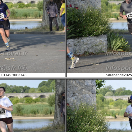
01149 sur 3743
Sarabande2025