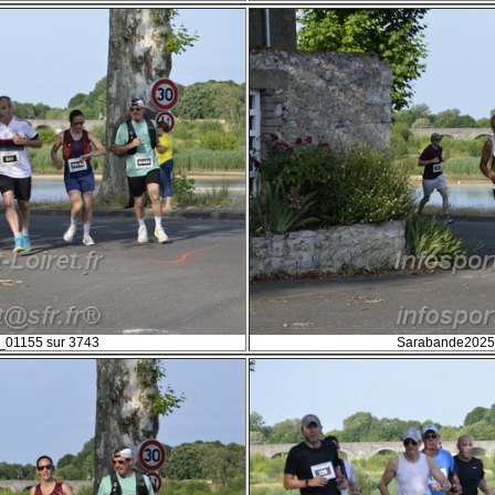
01155 sur 3743
Sarabande2025