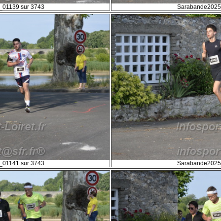
01139 sur 3743
Sarabande2025
01141 sur 3743
Sarabande2025