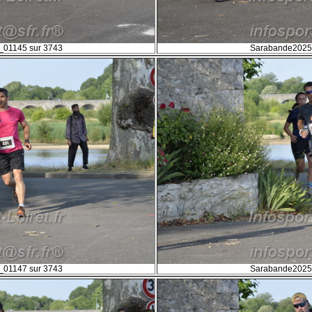
01145 sur 3743
Sarabande2025
01147 sur 3743
Sarabande2025