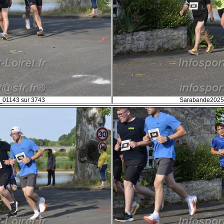
01143 sur 3743
Sarabande2025