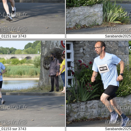
01151 sur 3743
Sarabande2025
01153 sur 3743
Sarabande2025